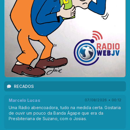
RECADOS
Marcelo Lucas
07/08/2026 • 00:12
Uma Rádio abencoadora, tudo na medida certa. Gostaria
de ouvir um pouco da Banda Ágape que era da
Presbiteriana de Suzano, com o Josias.