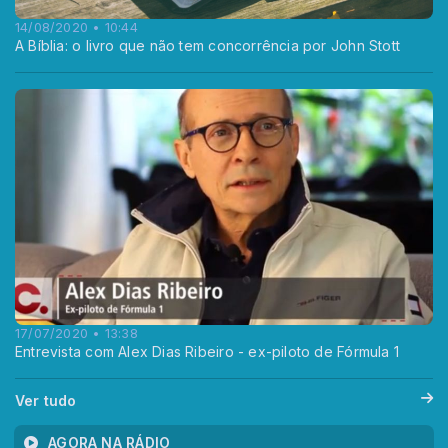
14/08/2020 • 10:44
A Bíblia: o livro que não tem concorrência por John Stott
17/07/2020 • 13:38
Entrevista com Alex Dias Ribeiro - ex-piloto de Fórmula 1
Ver tudo
AGORA NA RÁDIO