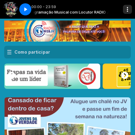
00:00 - 23:59
Programação Musical com Locutor RADIO JV WEB
PROJETO QUATRO PERNAS
PROJETO QU
Progr
Como participar