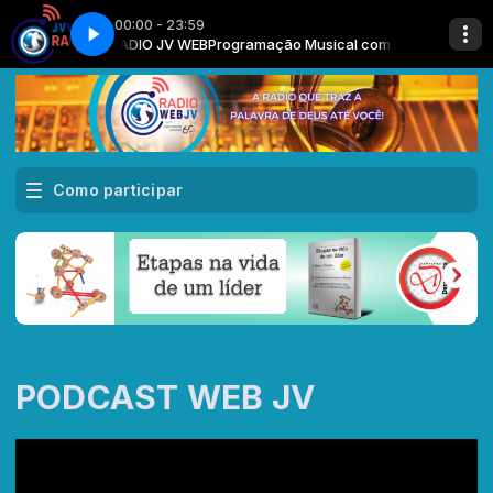
00:00 - 23:59
IVAÇÃO É DE ESCRAVO OU DE FILHO
 com Locutor RADIO JV WEB
Programação Musical com Locutor RADIO J
06.08.26 - Naamã Mendes - SUA M
Como participar
PODCAST WEB JV